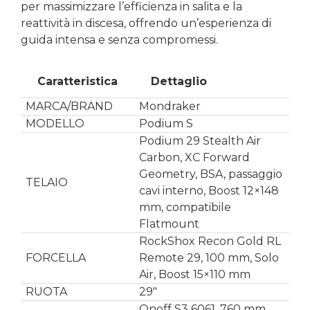
per massimizzare l’efficienza in salita e la
reattività in discesa, offrendo un’esperienza di
guida intensa e senza compromessi.
Caratteristica
Dettaglio
MARCA/BRAND
Mondraker
MODELLO
Podium S
Podium 29 Stealth Air
Carbon, XC Forward
Geometry, BSA, passaggio
TELAIO
cavi interno, Boost 12×148
mm, compatibile
Flatmount
RockShox Recon Gold RL
FORCELLA
Remote 29, 100 mm, Solo
Air, Boost 15×110 mm
RUOTA
29″
Onoff S3 6061, 760 mm,