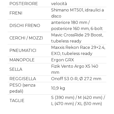
POSTERIORE
velocità
Shimano MT501, idraulici a
FRENI
disco
anteriore 180 mm /
DISCHI FRENO
posteriore 160 mm, 6-bolt
Mavic CrossRide 29 Boost,
CERCHI / MOZZI
tubeless ready
Maxxis Rekon Race 29×2.4,
PNEUMATICI
EXO, tubeless ready
MANOPOLE
Ergon GRX
Fizik Vento Argo X5 140
SELLA
mm
REGGISELLA
Onoff S3 0-R, Ø 27.2 mm
PESO (senza
10,9 kg
pedali)
S (390 mm) / M (420 mm) /
TAGLIE
L (470 mm) / XL (510 mm)