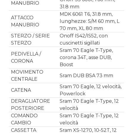
MANUBRIO
31.8 mm
MDK 6061 T6, 31.8 mm,
ATTACCO
lunghezze: S/M 60 mm, L
MANUBRIO
70 mm, XL 80 mm
STERZO / SERIE
Onoff IS42/IS52, con
STERZO
cuscinetti sigillati
Sram 70 Eagle T-Type,
PEDIVELLA /
corona 34T, asse DUB,
CORONA
Boost
MOVIMENTO
Sram DUB BSA 73 mm
CENTRALE
Sram 70 Eagle, 12 velocità,
CATENA
Powerlock
DERAGLIATORE
Sram 70 Eagle T-Type, 12
POSTERIORE
velocità
COMANDO
Sram 70 Eagle T-Type, 12
CAMBIO
velocità
CASSETTA
Sram XS-1270, 10-52T, 12