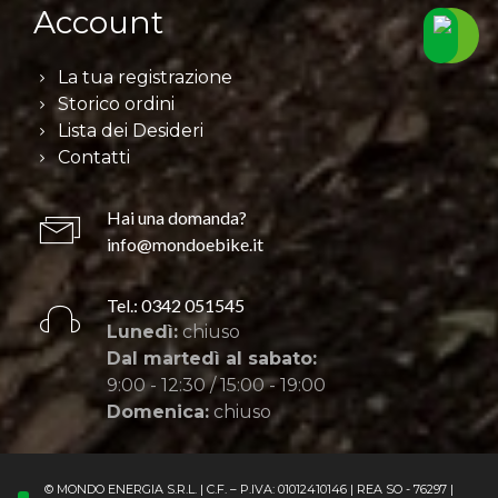
Account
La tua registrazione
Storico ordini
Lista dei Desideri
Contatti
Hai una domanda?
info@mondoebike.it
Tel.: 0342 051545
Lunedì:
chiuso
Dal martedì al sabato:
9:00 - 12:30 / 15:00 - 19:00
Domenica:
chiuso
© MONDO ENERGIA S.R.L. | C.F. – P.IVA: 01012410146 | REA SO - 76297 |