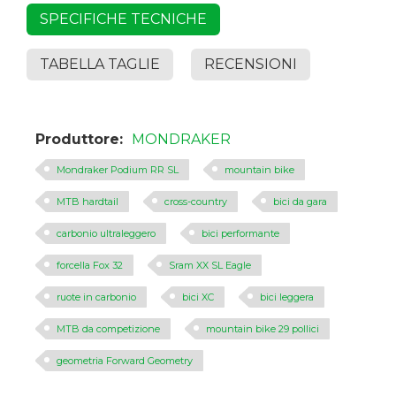
SPECIFICHE TECNICHE
TABELLA TAGLIE
RECENSIONI
Produttore:
MONDRAKER
Mondraker Podium RR SL
mountain bike
MTB hardtail
cross-country
bici da gara
carbonio ultraleggero
bici performante
forcella Fox 32
Sram XX SL Eagle
ruote in carbonio
bici XC
bici leggera
MTB da competizione
mountain bike 29 pollici
geometria Forward Geometry