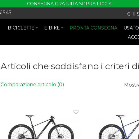
CONSEGNA GRATUITA SOPRA I 100 €
51545
CHI 
BICICLETTE
E-BIKE
PRONTA CONSEGNA
USAT
ACC
Articoli che soddisfano i criteri d
Comparazione articolo (0)
Mostr