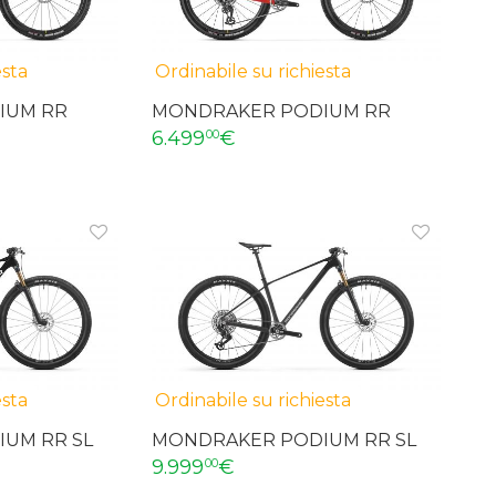
esta
Ordinabile su richiesta
IUM RR
MONDRAKER PODIUM RR
6.499
€
00
esta
Ordinabile su richiesta
UM RR SL
MONDRAKER PODIUM RR SL
9.999
€
00