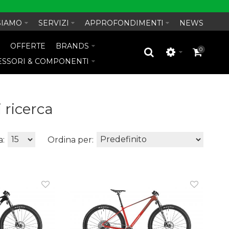
SIAMO
SERVIZI
APPROFONDIMENTI
NEWS
O
OFFERTE
BRANDS
0
ESSORI & COMPONENTI
i ricerca
a:
Ordina per: