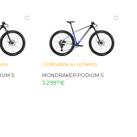
esta
Ordinabile su richiesta
IUM S
MONDRAKER PODIUM S
3.299
€
00