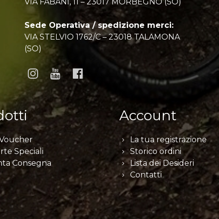
VIA FABANI, 11 – 23017 MORBEGNO (SO)
Sede Operativa / spedizione merci:
VIA STELVIO 1762/C – 23018 TALAMONA
(SO)
otti
Account
 Voucher
La tua registrazione
rte Speciali
Storico ordini
nta Consegna
Lista dei Desideri
Contatti