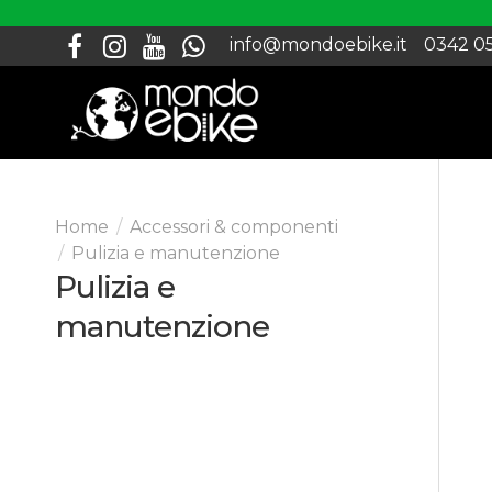
info@mondoebike.it
0342 0
Accessori & componenti
Pulizia e manutenzione
Pulizia e
manutenzione