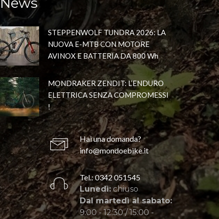
News
STEPPENWOLF TUNDRA 2026: LA
NUOVA E-MTB CON MOTORE
AVINOX E BATTERIA DA 800 Wh
MONDRAKER ZENDIT: L’ENDURO
ELETTRICA SENZA COMPROMESSI
!
Hai una domanda?
info@mondoebike.it
Tel.: 0342 051545
Lunedì:
chiuso
Dal martedì al sabato:
9:00 - 12:30 / 15:00 -