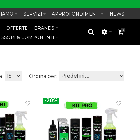
SIAMO
SERVIZI
APPROFONDIMENTI
NEWS
O
OFFERTE
BRANDS
0
ESSORI & COMPONENTI
a:
Ordina per:
-20%