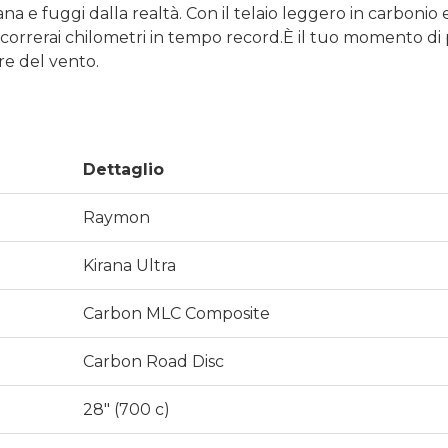
 Kirana e fuggi dalla realtà. Con il telaio leggero in carbo
ercorrerai chilometri in tempo record.È il tuo momento d
ore del vento.
Dettaglio
Raymon
Kirana Ultra
Carbon MLC Composite
Carbon Road Disc
28″ (700 c)