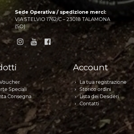
Sede Operativa / spedizione merci:
VIA STELVIO 1762/C – 23018 TALAMONA
(SO)
otti
Account
 Voucher
La tua registrazione
rte Speciali
Storico ordini
nta Consegna
Lista dei Desideri
Contatti