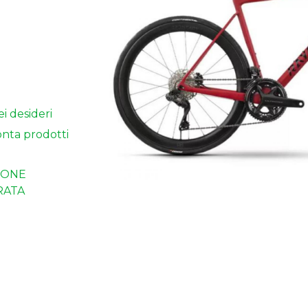
ei desideri
nta prodotti
IONE
RATA