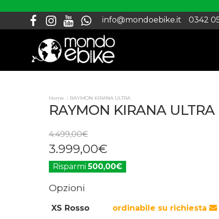
info@mondoebike.it
0342 0
RAYMON KIRANA ULTRA
RAYMON KIRANA ULTRA
4.499
,
00
€
3.999
,
00
€
Risparmi
500,00€
Opzioni
XS Rosso
ordinabile su richiesta