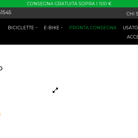
CONSEGNA GRATUITA SOPRA I 100 €
51545
CHI 
BICICLETTE
E-BIKE
PRONTA CONSEGNA
USAT
ACC
P