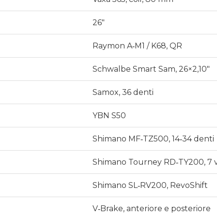
26″
Raymon A‑M1 / K68, QR
Schwalbe Smart Sam, 26×2,10″
Samox, 36 denti
YBN S50
Shimano MF‑TZ500, 14‑34 denti
Shimano Tourney RD‑TY200, 7 v
Shimano SL‑RV200, RevoShift
V‑Brake, anteriore e posteriore