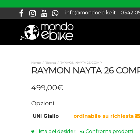
info@mondoebike.it
0342 0
Ricerca
RAYMON NAYTA 26 COMP
RAYMON NAYTA 26 COM
499
,
00
€
Opzioni
UNI Giallo
ordinabile su richiesta
Lista dei desideri
Confronta prodotti