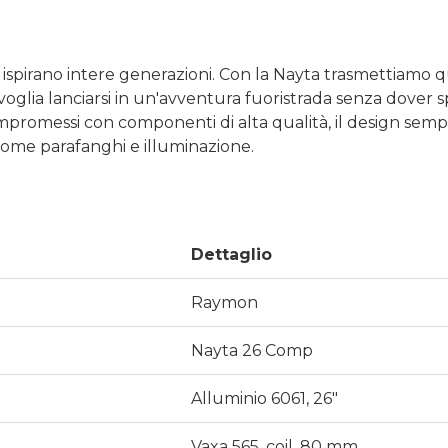
 ispirano intere generazioni. Con la Nayta trasmettiamo 
oglia lanciarsi in un'avventura fuoristrada senza dover s
romessi con componenti di alta qualità, il design sempli
come parafanghi e illuminazione.
Dettaglio
Raymon
Nayta 26 Comp
Alluminio 6061, 26″
Vaxa 565, coil, 80 mm