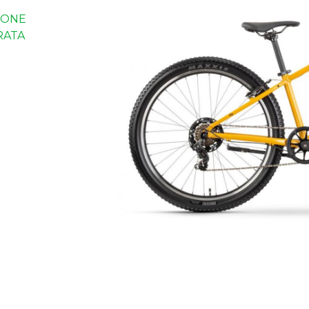
IONE
RATA