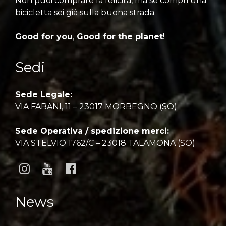
Non puoi comprare la felicità, ma se compri una
bicicletta sei già sulla buona strada
Good for you
,
Good for the planet
!
Sedi
Sede Legale:
VIA FABANI, 11 – 23017 MORBEGNO (SO)
Sede Operativa / spedizione merci:
VIA STELVIO 1762/C – 23018 TALAMONA (SO)
News