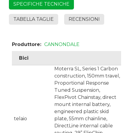
SPECIFICHE TECNICHE
TABELLA TAGLIE
RECENSIONI
Produttore:
CANNONDALE
Bici
Moterra SL, Series 1 Carbon
construction, 150mm travel,
Proportional Response
Tuned Suspension,
FlexPivot Chainstay, direct
mount internal battery,
engineered plastic skid
telaio
plate, 55mm chainline,
DirectLine internal cable
routing, 29” FlipChip,