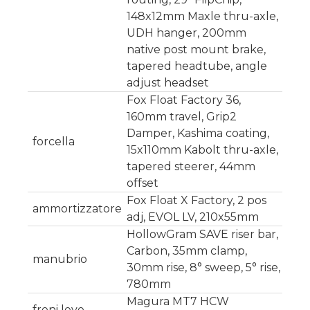
148x12mm Maxle thru-axle,
UDH hanger, 200mm
native post mount brake,
tapered headtube, angle
adjust headset
Fox Float Factory 36,
160mm travel, Grip2
Damper, Kashima coating,
forcella
15x110mm Kabolt thru-axle,
tapered steerer, 44mm
offset
Fox Float X Factory, 2 pos
ammortizzatore
adj, EVOL LV, 210x55mm
HollowGram SAVE riser bar,
Carbon, 35mm clamp,
manubrio
30mm rise, 8° sweep, 5° rise,
780mm
Magura MT7 HCW
freni leve