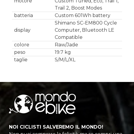
motore
Custom Tuned, Eco, Trail 1,
Trail 2, Boost Modes
batteria
Custom 601Wh battery
Shimano SC-EM800 Cycle
display
Computer, Bluetooth LE
Compatible
colore
Raw/Jade
peso
19.7 kg
taglie
S/M/L/XL
NOI CICLISTI SALVEREMO IL MONDO!