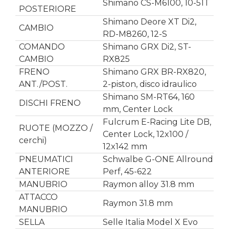
Shimano CS-M6100, 10-51T
POSTERIORE
Shimano Deore XT Di2,
CAMBIO
RD-M8260, 12-S
COMANDO
Shimano GRX Di2, ST-
CAMBIO
RX825
FRENO
Shimano GRX BR-RX820,
ANT./POST.
2-piston, disco idraulico
Shimano SM-RT64, 160
DISCHI FRENO
mm, Center Lock
Fulcrum E-Racing Lite DB,
RUOTE (MOZZO /
Center Lock, 12x100 /
cerchi)
12x142 mm
PNEUMATICI
Schwalbe G-ONE Allround
ANTERIORE
Perf, 45-622
MANUBRIO
Raymon alloy 31.8 mm
ATTACCO
Raymon 31.8 mm
MANUBRIO
SELLA
Selle Italia Model X Evo