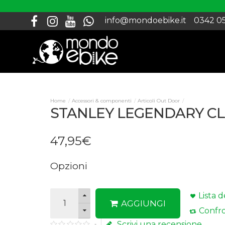
info@mondoebike.it
0342 0
Accessori & componenti
Articoli Out Door
STANLEY LEGENDARY CLA
47
,
95
€
Opzioni
Lista d
AGGIUNGI
Confro
Scrivi una recensione
-