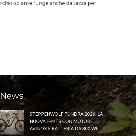
erchio isolante funge anche da tazza per
News
STEPPENWOLF TUNDRA 2026: LA
NUOVA E-MTB CON MOTORE
AVINOX E BATTERIA DA 800 Wh