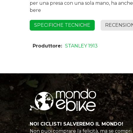
per una presa con una sola mano, ha anche 
bere
SPECIFICHE TECNICHE
RECENSIO
Produttore:
STANLEY 1913
NOI CICLISTI SALVEREMO IL MONDO!
Non puoi comprare la felicità, ma se compri