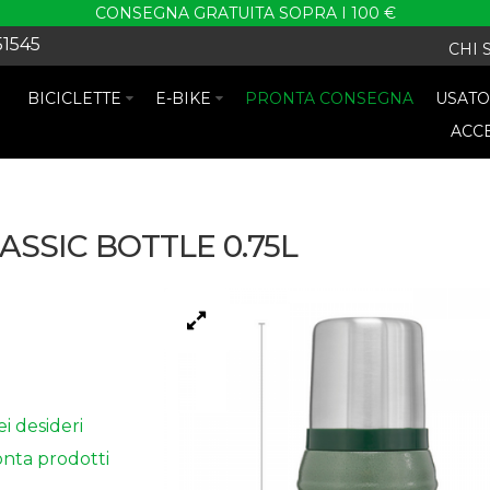
CONSEGNA GRATUITA SOPRA I 100 €
51545
CHI 
BICICLETTE
E-BIKE
PRONTA CONSEGNA
USAT
ACC
SSIC BOTTLE 0.75L
ei desideri
nta prodotti