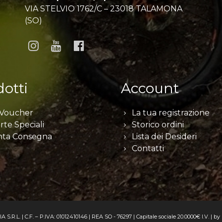
VIA STELVIO 1762/C – 23018 TALAMONA
(SO)
otti
Account
 Voucher
La tua registrazione
rte Speciali
Storico ordini
nta Consegna
Lista dei Desideri
Contatti
R.L. | C.F. – P.IVA: 01012410146 | REA SO - 76297 | Capitale sociale 20.0000€ I.V. | by