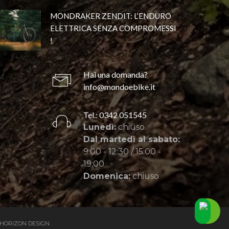
MONDRAKER ZENDIT: L’ENDURO
ELETTRICA SENZA COMPROMESSI
!
Hai una domanda?
info@mondoebike.it
Tel.: 0342 051545
Lunedì:
chiuso
Dal martedì al sabato:
9:00 - 12:30 / 15:00 -
19:00
Domenica:
chiuso
HORIZON DESIGN