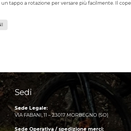
un tappo a rotazione per versare più facilmente.
Il cop
NI
Sedi
Sede Legale:
VIA FABANI, 11 – 23017 MORBEGNO (SO)
Sede Operativa / spedizione merci: