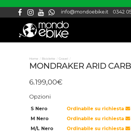
info@mondoebike.it
0342 0
Biciclette
Gravel
MONDRAKER ARID CARB
6.199
,
00
€
Opzioni
S Nero
Ordinabile su richiesta
M Nero
Ordinabile su richiesta
M/L Nero
Ordinabile su richiesta