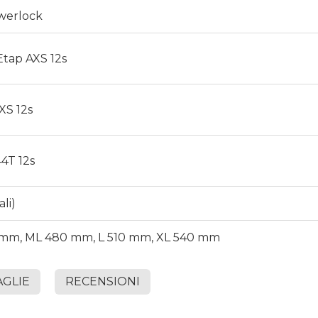
owerlock
Etap AXS 12s
XS 12s
4T 12s
li)
 mm, ML 480 mm, L 510 mm, XL 540 mm
AGLIE
RECENSIONI