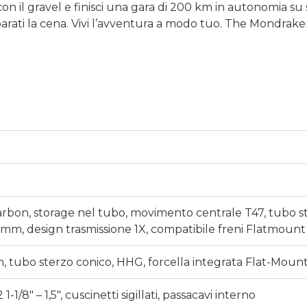
n il gravel e finisci una gara di 200 km in autonomia su se
arati la cena. Vivi l’avventura a modo tuo. The Mondrake
Carbon, storage nel tubo, movimento centrale T47, tubo s
 mm, design trasmissione 1X, compatibile freni Flatmount
n, tubo sterzo conico, HHG, forcella integrata Flat-Moun
-1/8″ – 1,5″, cuscinetti sigillati, passacavi interno