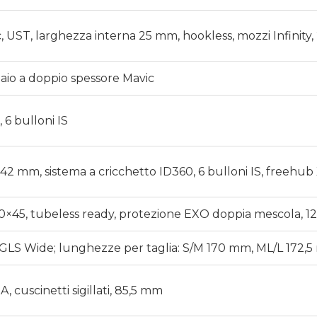
, UST, larghezza interna 25 mm, hookless, mozzi Infinity,
ciaio a doppio spessore Mavic
 6 bulloni IS
×142 mm, sistema a cricchetto ID360, 6 bulloni IS, freehu
0×45, tubeless ready, protezione EXO doppia mescola, 1
GLS Wide; lunghezze per taglia: S/M 170 mm, ML/L 172,5
 cuscinetti sigillati, 85,5 mm