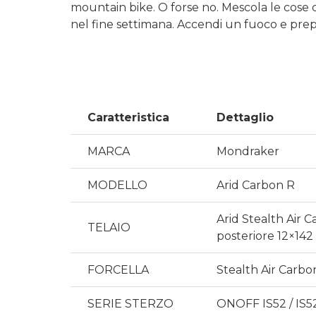
mountain bike. O forse no. Mescola le cose co
nel fine settimana. Accendi un fuoco e prep
Caratteristica
Dettaglio
MARCA
Mondraker
MODELLO
Arid Carbon R
Arid Stealth Air 
TELAIO
posteriore 12×142
FORCELLA
Stealth Air Carbo
SERIE STERZO
ONOFF IS52 / IS52 1