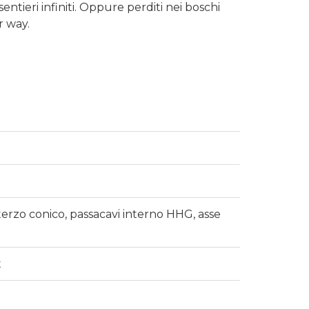
ntieri infiniti. Oppure perditi nei boschi
r way.
terzo conico, passacavi interno HHG, asse
t