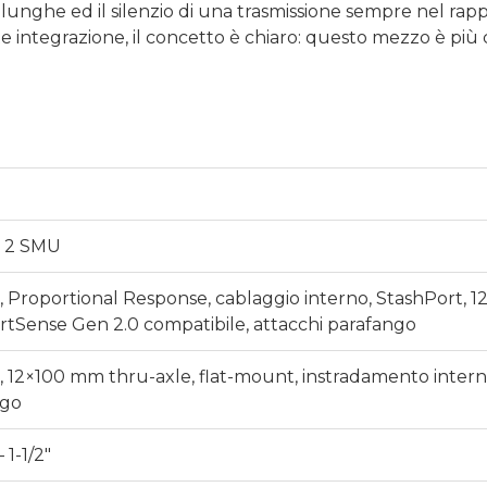
iù lunghe ed il silenzio di una trasmissione sempre nel ra
te integrazione, il concetto è chiaro: questo mezzo è più
n 2 SMU
 Proportional Response, cablaggio interno, StashPort, 
rtSense Gen 2.0 compatibile, attacchi parafango
12×100 mm thru-axle, flat-mount, instradamento interno, 
ngo
 1-1/2″