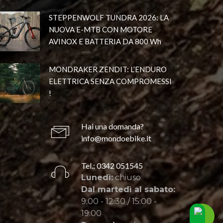
STEPPENWOLF TUNDRA 2026: LA
NUOVA E-MTB CON MOTORE
AVINOX E BATTERIA DA 800 Wh
MONDRAKER ZENDIT: L’ENDURO
ELETTRICA SENZA COMPROMESSI
!
Hai una domanda?
info@mondoebike.it
Tel.: 0342 051545
Lunedì:
chiuso
Dal martedì al sabato:
9:00 - 12:30 / 15:00 -
19:00