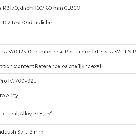
 R8170, dischi 160/160 mm CL800
 Di2 R8170 idrauliche
iss 370 12×100 centerlock; Posteriore: DT Swiss 370 LN 
tion :contentReference[oaicite:1]{index=1}
Pro IV, 700×32c
ro Alloy
nceal, Alloy, 31.8, ‒6°
ndcush Soft, 3 mm