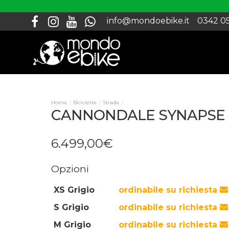
info@mondoebike.it
0342 0
Biciclette
Strada
CANNONDALE SYNAPSE 
6.499
,
00
€
Opzioni
XS Grigio
ordinabile su richiesta
S Grigio
ordinabile su richiesta
M Grigio
ordinabile su richiesta