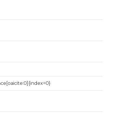
ce[oaicite:0]{index=0}