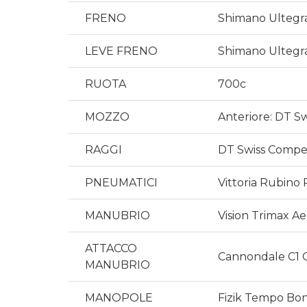
FRENO
Shimano Ultegra
LEVE FRENO
Shimano Ultegra
RUOTA
700c
MOZZO
Anteriore: DT Sw
RAGGI
DT Swiss Competi
PNEUMATICI
Vittoria Rubino 
MANUBRIO
Vision Trimax Ae
ATTACCO
Cannondale C1 Co
MANUBRIO
MANOPOLE
Fizik Tempo Bo