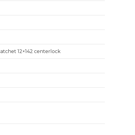
Ratchet 12×142 centerlock