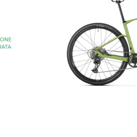
IONE
RATA