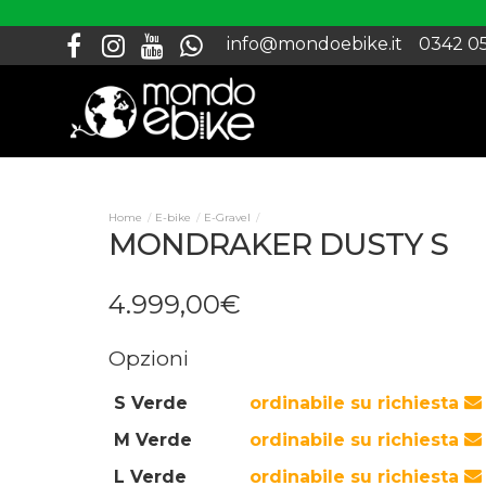
info@mondoebike.it
0342 0
E-bike
E-Gravel
MONDRAKER DUSTY S
4.999
,
00
€
Opzioni
S Verde
ordinabile su richiesta
M Verde
ordinabile su richiesta
L Verde
ordinabile su richiesta