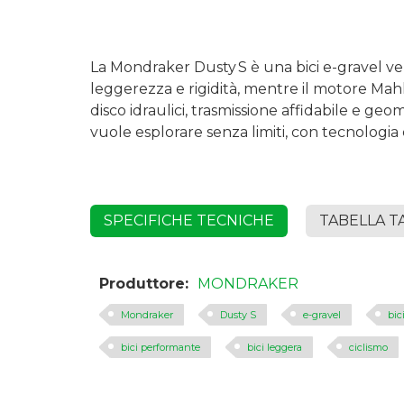
La
Mondraker Dusty S
è una bici e-gravel ver
leggerezza e rigidità, mentre il
motore Mah
disco idraulici, trasmissione affidabile e ge
vuole esplorare senza limiti, con tecnologia 
SPECIFICHE TECNICHE
TABELLA T
Produttore:
MONDRAKER
Mondraker
Dusty S
e-gravel
bic
bici performante
bici leggera
ciclismo