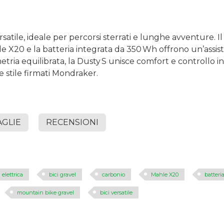
satile, ideale per percorsi sterrati e lunghe avventure. Il 
le X20
e la batteria integrata da 350 Wh offrono un’assist
ometria equilibrata, la Dusty S unisce comfort e controllo 
e stile firmati Mondraker.
AGLIE
RECENSIONI
i elettrica
bici gravel
carbonio
Mahle X20
batteri
mountain bike gravel
bici versatile