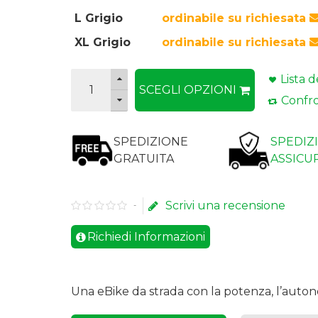
L Grigio
ordinabile su richiesata
XL Grigio
ordinabile su richiesata
Lista d
SCEGLI OPZIONI
Confro
SPEDIZIONE
SPEDIZ
GRATUITA
ASSICU
Scrivi una recensione
-
Richiedi Informazioni
Una eBike da strada con la potenza, l’autono