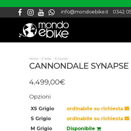
info@mondoebike.it
0342 0
E-bike
E-Gravel
CANNONDALE SYNAPSE 
4.499
,
00
€
Opzioni
XS Grigio
ordinabile su richiesta
S Grigio
ordinabile su richiesta
M Grigio
Disponibile