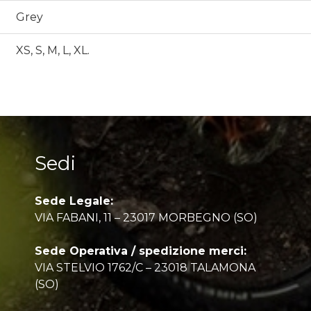
Grey
XS, S, M, L, XL.
Sedi
Sede Legale:
VIA FABANI, 11 – 23017 MORBEGNO (SO)
Sede Operativa / spedizione merci:
VIA STELVIO 1762/C – 23018 TALAMONA
(SO)