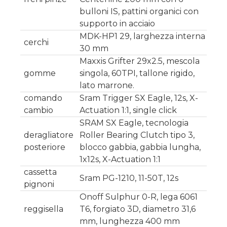
bulloni IS, pattini organici con
supporto in acciaio
MDK-HP1 29, larghezza interna
cerchi
30 mm
Maxxis Grifter 29x2.5, mescola
gomme
singola, 60TPI, tallone rigido,
lato marrone.
comando
Sram Trigger SX Eagle, 12s, X-
cambio
Actuation 1:1, single click
SRAM SX Eagle, tecnologia
deragliatore
Roller Bearing Clutch tipo 3,
posteriore
blocco gabbia, gabbia lungha,
1x12s, X-Actuation 1:1
cassetta
Sram PG-1210, 11-50T, 12s
pignoni
Onoff Sulphur 0-R, lega 6061
reggisella
T6, forgiato 3D, diametro 31,6
mm, lunghezza 400 mm