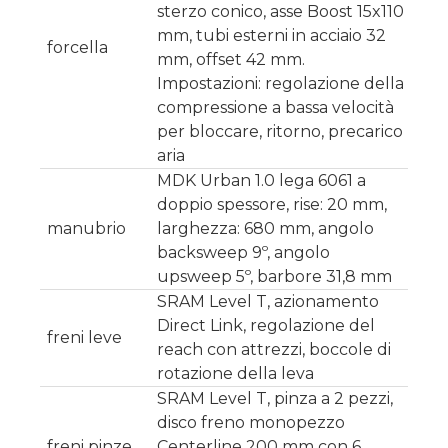
sterzo conico, asse Boost 15x110
mm, tubi esterni in acciaio 32
forcella
mm, offset 42 mm.
Impostazioni: regolazione della
compressione a bassa velocità
per bloccare, ritorno, precarico
aria
MDK Urban 1.0 lega 6061 a
doppio spessore, rise: 20 mm,
manubrio
larghezza: 680 mm, angolo
backsweep 9º, angolo
upsweep 5º, barbore 31,8 mm
SRAM Level T, azionamento
Direct Link, regolazione del
freni leve
reach con attrezzi, boccole di
rotazione della leva
SRAM Level T, pinza a 2 pezzi,
disco freno monopezzo
freni pinze
Centerline 200 mm con 6