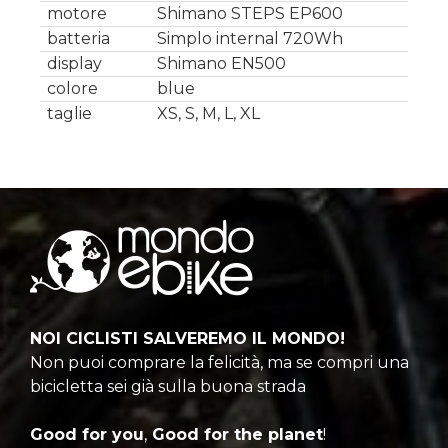
motore
Shimano STEPS EP600
batteria
Simplo internal 720Wh
display
Shimano EN500
colore
blue
taglie
XS, S, M, L, XL
NOI CICLISTI SALVEREMO IL MONDO!
Non puoi comprare la felicità, ma se compri una
bicicletta sei già sulla buona strada
Good for you
,
Good for the planet
!