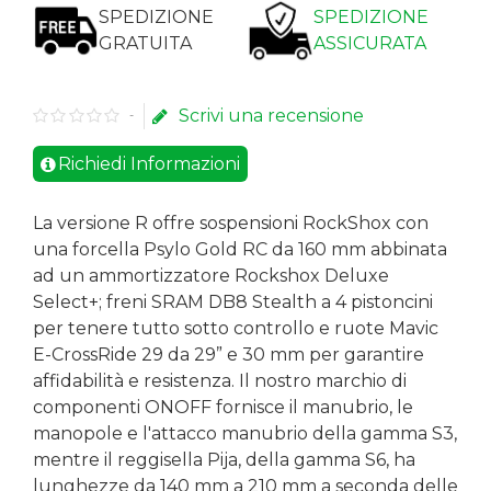
SPEDIZIONE
SPEDIZIONE
GRATUITA
ASSICURATA
Scrivi una recensione
-
Richiedi Informazioni
La versione R offre sospensioni RockShox con
una forcella Psylo Gold RC da 160 mm abbinata
ad un ammortizzatore Rockshox Deluxe
Select+; freni SRAM DB8 Stealth a 4 pistoncini
per tenere tutto sotto controllo e ruote Mavic
E-CrossRide 29 da 29” e 30 mm per garantire
affidabilità e resistenza. Il nostro marchio di
componenti ONOFF fornisce il manubrio, le
manopole e l'attacco manubrio della gamma S3,
mentre il reggisella Pija, della gamma S6, ha
lunghezze da 140 mm a 210 mm a seconda delle