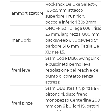
Rockshox Deluxe Select+,
185x55mm, attacco
ammortizzatore
superiore Trunnion,
boccole inferiori 30x8mm
ONOFF S3 1.0 lega 6061, rise:
25 mm, larghezza: 800 mm,
manubrio
backsweep 8º, upsweep 5º,
barbore 31,8 mm. Taglia L e
XL: rise 1,5.
Sram Code DB8, SwingLink
e cuscinetti perno leva,
freni leve
regolazione del reach e del
punto di contatto senza
attrezzi
Sram DB8 stealth, pinza a 4
pistoncini, disco freno
monopezzo Centerline 200
freni pinze
mm con 6 bulloni IS, pattini