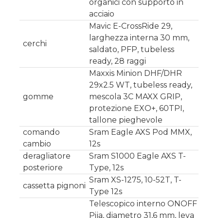
organici con supporto in
acciaio
Mavic E-CrossRide 29,
larghezza interna 30 mm,
cerchi
saldato, PFP, tubeless
ready, 28 raggi
Maxxis Minion DHF/DHR
29x2.5 WT, tubeless ready,
gomme
mescola 3C MAXX GRIP,
protezione EXO+, 60TPI,
tallone pieghevole
comando
Sram Eagle AXS Pod MMX,
cambio
12s
deragliatore
Sram S1000 Eagle AXS T-
posteriore
Type, 12s
Sram XS-1275, 10-52T, T-
cassetta pignoni
Type 12s
Telescopico interno ONOFF
Pija, diametro 31,6 mm, leva