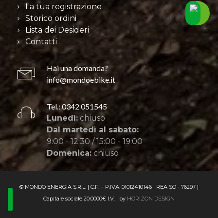
La tua registrazione
Storico ordini
Lista dei Desideri
Contatti
Hai una domanda?
info@mondoebike.it
Tel.: 0342 051545
Lunedì:
chiuso
Dal martedì al sabato:
9:00 - 12:30 / 15:00 - 19:00
Domenica:
chiuso
© MONDO ENERGIA S.R.L. | C.F. – P.IVA: 01012410146 | REA SO - 76297 |
Capitale sociale 20.0000€ I.V. | by
HORIZON DESIGN