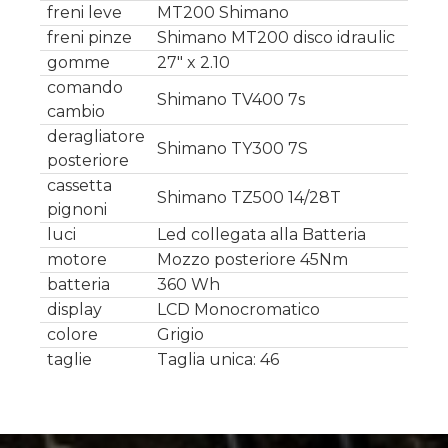
freni leve
MT200 Shimano
freni pinze
Shimano MT200 disco idraulic
gomme
27" x 2.10
comando
Shimano TV400 7s
cambio
deragliatore
Shimano TY300 7S
posteriore
cassetta
Shimano TZ500 14/28T
pignoni
luci
Led collegata alla Batteria
motore
Mozzo posteriore 45Nm
batteria
360 Wh
display
LCD Monocromatico
colore
Grigio
taglie
Taglia unica: 46