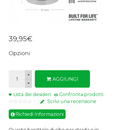
39
,
95
€
Opzioni
AGGIUNGI
Lista dei desideri
Confronta prodotti
Scrivi una recensione
-
Richiedi Informazioni
Questo barattolo di cibo per strada o in