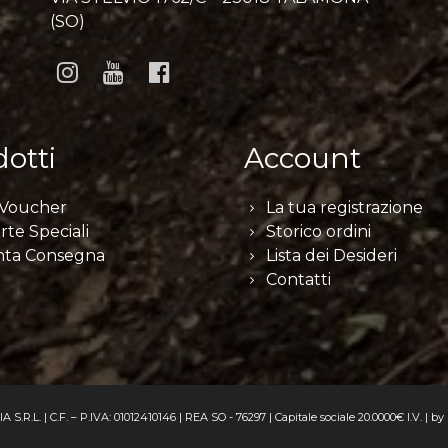
(SO)
otti
Account
 Voucher
La tua registrazione
rte Speciali
Storico ordini
nta Consegna
Lista dei Desideri
Contatti
R.L. | C.F. – P.IVA: 01012410146 | REA SO - 76297 | Capitale sociale 20.0000€ I.V. | by