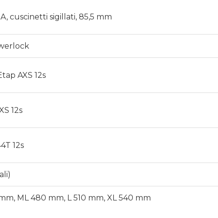
 cuscinetti sigillati, 85,5 mm
owerlock
Etap AXS 12s
XS 12s
4T 12s
li)
 mm, ML 480 mm, L 510 mm, XL 540 mm