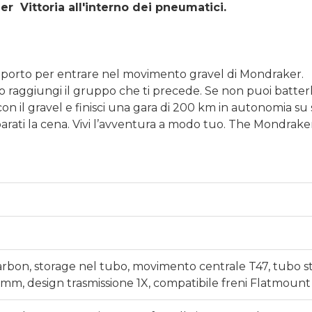
ner Vittoria all'interno dei pneumatici.
saporto per entrare nel movimento gravel di Mondraker.
o raggiungi il gruppo che ti precede. Se non puoi batterli,
n il gravel e finisci una gara di 200 km in autonomia su se
arati la cena. Vivi l’avventura a modo tuo. The Mondrake
Carbon, storage nel tubo, movimento centrale T47, tubo s
 mm, design trasmissione 1X, compatibile freni Flatmount