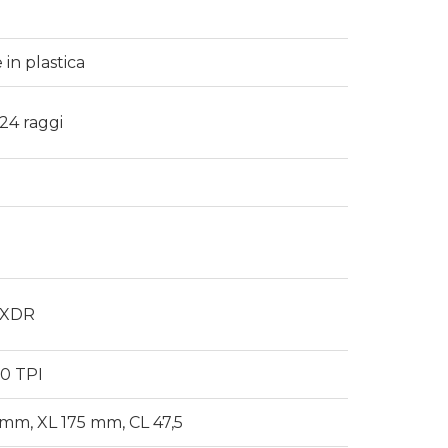
in plastica
 24 raggi
b XDR
20 TPI
 mm, XL 175 mm, CL 47,5