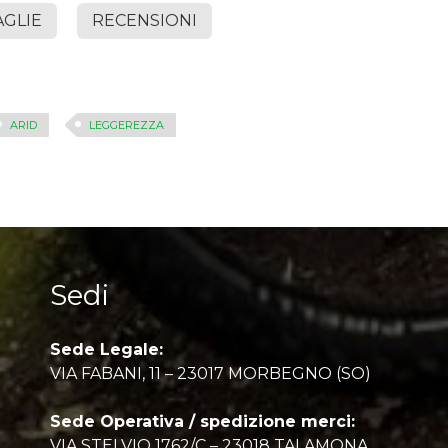
AGLIE
RECENSIONI
ARID
LEGGEREZZA
Sedi
Sede Legale:
VIA FABANI, 11 – 23017 MORBEGNO (SO)
Sede Operativa / spedizione merci:
VIA STELVIO 1762/C – 23018 TALAMONA