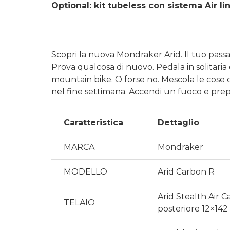
Optional: kit tubeless con sistema Air li
Scopri la nuova Mondraker Arid. Il tuo pas
Prova qualcosa di nuovo. Pedala in solitaria 
mountain bike. O forse no. Mescola le cose co
nel fine settimana. Accendi un fuoco e prep
Caratteristica
Dettaglio
MARCA
Mondraker
MODELLO
Arid Carbon R
Arid Stealth Air 
TELAIO
posteriore 12×142