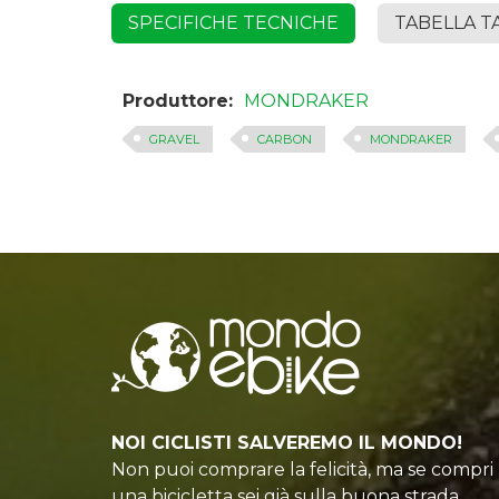
SPECIFICHE TECNICHE
TABELLA T
Produttore:
MONDRAKER
GRAVEL
CARBON
MONDRAKER
NOI CICLISTI SALVEREMO IL MONDO!
Non puoi comprare la felicità, ma se compri
una bicicletta sei già sulla buona strada