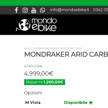
info@mondoebike.it
0342 0
MONDRAKER ARID CARBON RR USATA
MONDRAKER ARID CARB
6.199
,
00
€
4.999
,
00
€
Risparmi
1.200,00€
Opzioni
M Viola
Disponibile