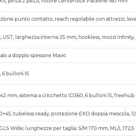
XS, pinza 2 pezzi, rotore Centerlock Paceline 160 mm
zione punto contatto, reach regolabile con attrezzi, leve 
, UST, larghezza interna 25 mm, hookless, mozzi Infinity,
ciaio a doppio spessore Mavic
 6 bulloni IS
×142 mm, sistema a cricchetto ID360, 6 bulloni IS, freehu
0×45, tubeless ready, protezione EXO doppia mescola, 1
GLS Wide; lunghezze per taglia: S/M 170 mm, ML/L 172,5