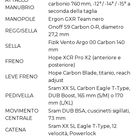
ATTACCO
carbonio 760 mm, -12° / -14° / -15° a
MANUBRIO
seconda della taglia
MANOPOLE
Ergon GXR Team nero
Onoff S9 Carbon 0‑R, diametro
REGGISELLA
27,2 mm
Fizik Vento Argo 00 Carbon 140
SELLA
mm
Hope XCR Pro X2 (anteriore e
FRENO
posteriore)
Hope Carbon Blade, titanio, reach
LEVE FRENO
adjust
Sram XX SL Carbon Eagle T‑Type,
PEDIVELLA
DUB Boost, 165 mm (S/M) o 170
mm (L/XL)
MOVIMENTO
Sram DUB BSA, cuscinetti sigillati,
CENTRALE
73 mm
Sram XX SL Eagle T‑Type, 12
CATENA
velocità, Powerlock