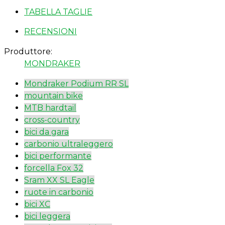
TABELLA TAGLIE
RECENSIONI
Produttore:
MONDRAKER
Mondraker Podium RR SL
mountain bike
MTB hardtail
cross-country
bici da gara
carbonio ultraleggero
bici performante
forcella Fox 32
Sram XX SL Eagle
ruote in carbonio
bici XC
bici leggera