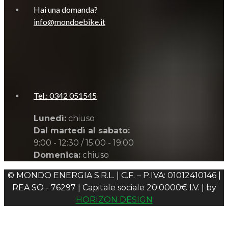
Hai una domanda?
info@mondoebike.it
Tel.: 0342 051545
Lunedì:
chiuso
Dal martedì al sabato:
9:00 - 12:30 / 15:00 - 19:00
Domenica:
chiuso
© MONDO ENERGIA S.R.L. | C.F. – P.IVA: 01012410146 |
REA SO - 76297 | Capitale sociale 20.0000€ I.V. | by
HORIZON DESIGN