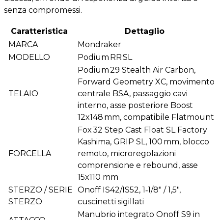
senza compromessi.
Caratteristica
Dettaglio
MARCA
Mondraker
MODELLO
Podium RR SL
Podium 29 Stealth Air Carbon,
Forward Geometry XC, movimento
TELAIO
centrale BSA, passaggio cavi
interno, asse posteriore Boost
12x148 mm, compatibile Flatmount
Fox 32 Step Cast Float SL Factory
Kashima, GRIP SL, 100 mm, blocco
FORCELLA
remoto, microregolazioni
comprensione e rebound, asse
15x110 mm
STERZO / SERIE
Onoff IS42/IS52, 1‑1/8″ / 1,5″,
STERZO
cuscinetti sigillati
Manubrio integrato Onoff S9 in