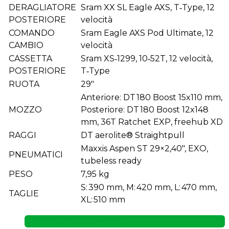
DERAGLIATORE
Sram XX SL Eagle AXS, T‑Type, 12
POSTERIORE
velocità
COMANDO
Sram Eagle AXS Pod Ultimate, 12
CAMBIO
velocità
CASSETTA
Sram XS‑1299, 10‑52T, 12 velocità,
POSTERIORE
T‑Type
RUOTA
29″
Anteriore: DT 180 Boost 15x110 mm,
MOZZO
Posteriore: DT 180 Boost 12x148
mm, 36T Ratchet EXP, freehub XD
RAGGI
DT aerolite® Straightpull
Maxxis Aspen ST 29×2,40″, EXO,
PNEUMATICI
tubeless ready
PESO
7,95 kg
S: 390 mm, M: 420 mm, L: 470 mm,
TAGLIE
XL: 510 mm
SPECIFICHE TECNICHE