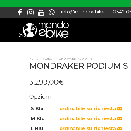
info@mondoebike.it
0342 0
Ricerca
MONDRAKER PODIUM S
MONDRAKER PODIUM S
3.299
,
00
€
Opzioni
S Blu
ordinabile su richiesta
M Blu
ordinabile su richiesta
L Blu
ordinabile su richiesta