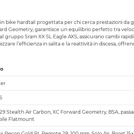
bike hardtail progettata per chi cerca prestazioni da gar
d Geometry, garantisce un equilibrio perfetto tra velocità
 al gruppo Sram XX SL Eagle AXS, assicurano cambi rapidi 
zare l’efficienza in salita e la reattività in discesa, off
io
er
S
9 Stealth Air Carbon, XC Forward Geometry, BSA, passag
bile Flatmount
 Recon Gold RL Remote 29, 100 mm, Solo Air, Boost 15