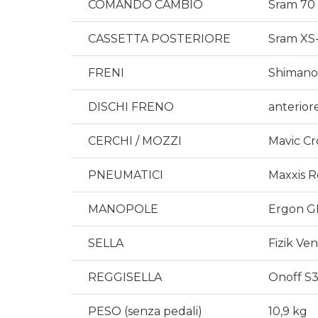
COMANDO CAMBIO
Sram 70 
CASSETTA POSTERIORE
Sram XS-
FRENI
Shimano 
DISCHI FRENO
anterior
CERCHI / MOZZI
Mavic Cr
PNEUMATICI
Maxxis R
MANOPOLE
Ergon G
SELLA
Fizik Ve
REGGISELLA
Onoff S3
PESO (senza pedali)
10,9 kg