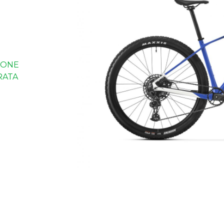
IONE
RATA