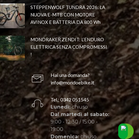
STEPPENWOLF TUNDRA 2026: LA
NUOVA E-MTB CON MOTORE
AVINOX E BATTERIA DA 800 Wh
MONDRAKER ZENDIT: L’ENDURO
ELETTRICA SENZA COMPROMESSI
!
Hai una domanda?
info@mondoebike.it
Tel.: 0342 051545
Lunedì:
chiuso
Dal martedì al sabato:
9:00 - 12:30 / 15:00 -
19:00
Domenica:
chiuso