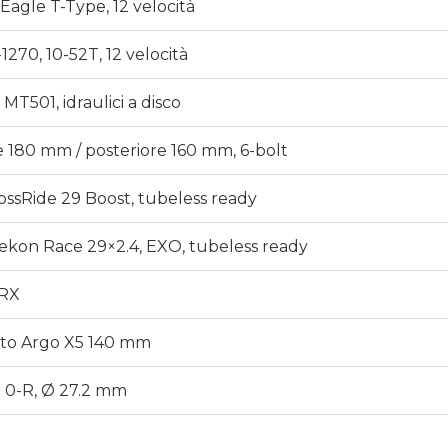
Eagle T-Type, 12 velocità
1270, 10-52T, 12 velocità
MT501, idraulici a disco
e 180 mm / posteriore 160 mm, 6-bolt
ossRide 29 Boost, tubeless ready
ekon Race 29×2.4, EXO, tubeless ready
RX
nto Argo X5 140 mm
 0-R, Ø 27.2 mm