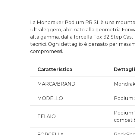
La
Mondraker Podium RR SL
è una mountain 
ultraleggero, abbinato alla geometria Forwar
alta gamma, dalla forcella Fox 32 Step Cast
tecnici. Ogni dettaglio è pensato per massimiz
compromessi.
Caratteristica
Dettagl
MARCA/BRAND
Mondrak
MODELLO
Podium 
Podium 2
TELAIO
compati
FORCELLA
RockShox