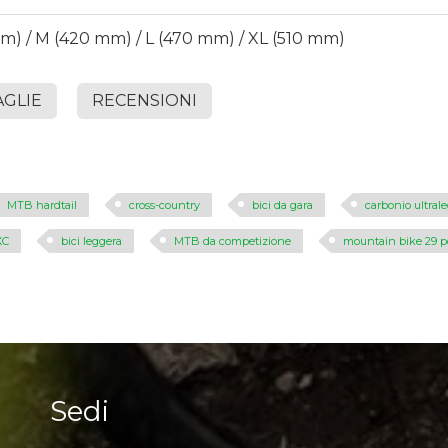
m) / M (420 mm) / L (470 mm) / XL (510 mm)
AGLIE
RECENSIONI
MTB hardtail
cross-country
bici da gara
carbonio ultral
XC
bici leggera
MTB da competizione
mountain bike 29 po
Sedi