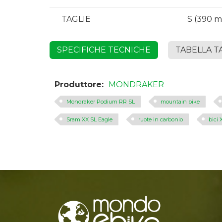
TAGLIE
S (390 m
SPECIFICHE TECNICHE
TABELLA T
Produttore:
MONDRAKER
Mondraker Podium RR SL
mountain bike
Sram XX SL Eagle
ruote in carbonio
bici 