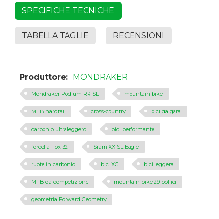
SPECIFICHE TECNICHE
TABELLA TAGLIE
RECENSIONI
Produttore:
MONDRAKER
Mondraker Podium RR SL
mountain bike
MTB hardtail
cross-country
bici da gara
carbonio ultraleggero
bici performante
forcella Fox 32
Sram XX SL Eagle
ruote in carbonio
bici XC
bici leggera
MTB da competizione
mountain bike 29 pollici
geometria Forward Geometry