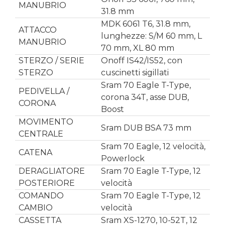
MANUBRIO
31.8 mm
MDK 6061 T6, 31.8 mm,
ATTACCO
lunghezze: S/M 60 mm, L
MANUBRIO
70 mm, XL 80 mm
STERZO / SERIE
Onoff IS42/IS52, con
STERZO
cuscinetti sigillati
Sram 70 Eagle T-Type,
PEDIVELLA /
corona 34T, asse DUB,
CORONA
Boost
MOVIMENTO
Sram DUB BSA 73 mm
CENTRALE
Sram 70 Eagle, 12 velocità,
CATENA
Powerlock
DERAGLIATORE
Sram 70 Eagle T-Type, 12
POSTERIORE
velocità
COMANDO
Sram 70 Eagle T-Type, 12
CAMBIO
velocità
CASSETTA
Sram XS-1270, 10-52T, 12