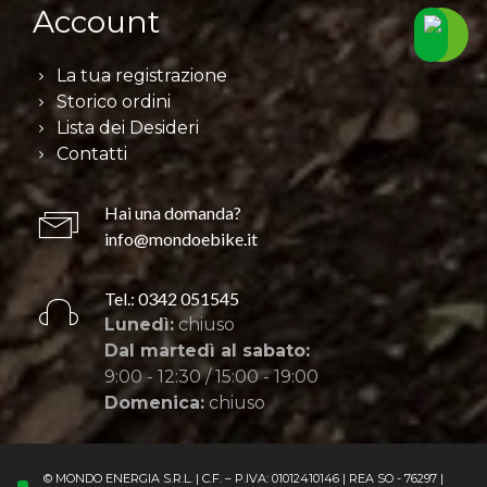
Account
La tua registrazione
Storico ordini
Lista dei Desideri
Contatti
Hai una domanda?
info@mondoebike.it
Tel.: 0342 051545
Lunedì:
chiuso
Dal martedì al sabato:
9:00 - 12:30 / 15:00 - 19:00
Domenica:
chiuso
© MONDO ENERGIA S.R.L. | C.F. – P.IVA: 01012410146 | REA SO - 76297 |