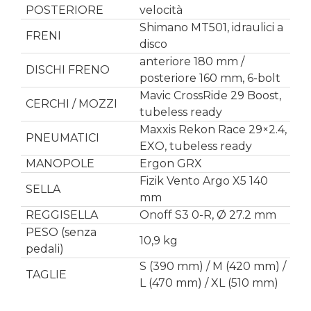
POSTERIORE
velocità
Shimano MT501, idraulici a
FRENI
disco
anteriore 180 mm /
DISCHI FRENO
posteriore 160 mm, 6-bolt
Mavic CrossRide 29 Boost,
CERCHI / MOZZI
tubeless ready
Maxxis Rekon Race 29×2.4,
PNEUMATICI
EXO, tubeless ready
MANOPOLE
Ergon GRX
Fizik Vento Argo X5 140
SELLA
mm
REGGISELLA
Onoff S3 0-R, Ø 27.2 mm
PESO (senza
10,9 kg
pedali)
S (390 mm) / M (420 mm) /
TAGLIE
L (470 mm) / XL (510 mm)