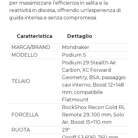
per massimizzare l’efficienza in salita e la
reattività in discesa, offrendo un’esperienza di
guida intensa e senza compromessi.
Caratteristica
Dettaglio
MARCA/BRAND
Mondraker
MODELLO
Podium S
Podium 29 Stealth Air
Carbon, XC Forward
Geometry, BSA, passaggio
TELAIO
cavi interno, Boost 12×148
mm, compatibile
Flatmount
RockShox Recon Gold RL
FORCELLA
Remote 29, 100 mm, Solo
Air, Boost 15×110 mm
RUOTA
29″
Onoff S3 6061, 760 mm,